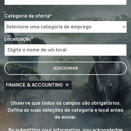
Interessado
Busque
Categoria da oferta
uma
em
categoria
de
emprego
Localização
da
lista
de
opções.
ADICIONAR
Busque
um
local
FINANCE & ACCOUNTING
e
selecione
um
Observe que todos os campos são obrigatórios.
da
Defina as suas seleções de categoria e local antes
lista
de enviar.
de
sugestões.
By submitting your information, you acknowledge