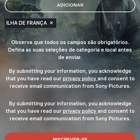
opções.
ADICIONAR
Busque
um
local
ILHA DE FRANÇA
e
selecione
um
Observe que todos os campos são obrigatórios.
da
Defina as suas seleções de categoria e local antes
lista
de enviar.
de
sugestões.
By submitting your information, you acknowledge
Por
that you have read our
privacy policy
(this content op
and consent to
fim,
receive email communication from Sony Pictures.
clique
em
By submitting your information, you acknowledge
"Adicionar"
para
that you have read our
privacy policy
(this content op
and consent to
criar
receive email communication from Sony Pictures.
seu
alerta
de
INSCREVER-SE