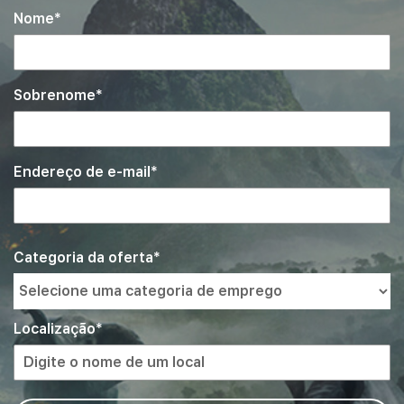
Nome
Sobrenome
Endereço de e-mail
Interessado
Busque
Categoria da oferta
uma
em
categoria
de
emprego
Localização
da
lista
de