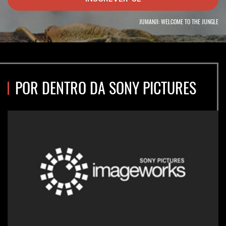
emprego.
JUMANJI: WELCOME TO THE JUNGLE
POR DENTRO DA SONY PICTURES