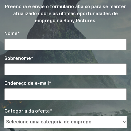
Preencha e envie o formulário abaixo para se manter
atualizado sobre as últimas oportunidades de
emprego na Sony Pictures.
Nome
Sobrenome
Endereço de e-mail
Interessado
Busque
Categoria da oferta
uma
em
categoria
de