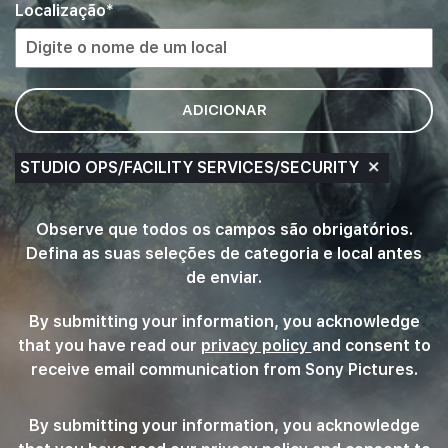
emprego
Localização
da
lista
de
opções.
ADICIONAR
Busque
um
local
STUDIO OPS/FACILITY SERVICES/SECURITY
e
selecione
um
Observe que todos os campos são obrigatórios.
da
Defina as suas seleções de categoria e local antes
lista
de enviar.
de
sugestões.
By submitting your information, you acknowledge
Por
that you have read our
privacy policy
(this content op
and consent to
fim,
receive email communication from Sony Pictures.
clique
em
By submitting your information, you acknowledge
"Adicionar"